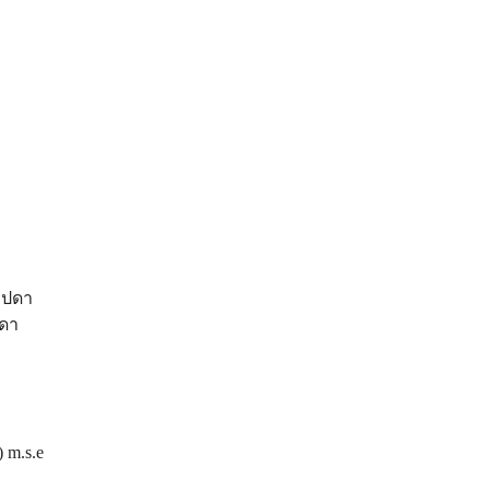
ลิปดา
ปดา
 m.s.e