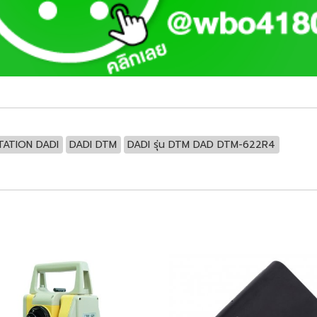
TATION DADI
DADI DTM
DADI รุ่น DTM DAD DTM-622R4