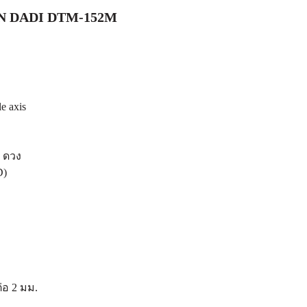
N DADI DTM-152M
e axis
1 ดวง
D)
ม
่อ 2 มม.