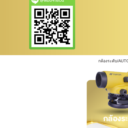
@wbo4180u
กล้องระดับ/AUT