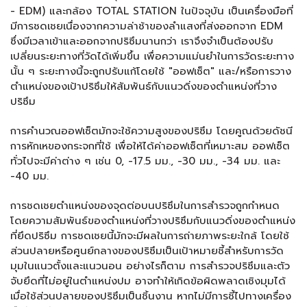
- EDM) และกล้อง TOTAL STATION ในปัจจุบัน เป็นเครื่องมือที่
มีการชดเชยเนื่องจากความล่าช้าของลำแสงที่ส่งออกจาก EDM
ซึ่งมีเวลาเข้าและออกจากปริซึมนานกว่า เราจึงจำเป็นต้องปรับ
เปลี่ยนระยะทางที่วัดได้เพิ่มขึ้น เพื่อความแม่นยำในการวัดระยะทาง
นั้น ๆ ระยะทางนี้จะถูกปรับแก้โดยใช้ "ออฟเซ็ต" และ/หรือการวาง
ตำแหน่งของเป้าปริซึมให้สัมพันธ์กับแนวดิ่งของตำแหน่งที่วาง
ปริซึม
การคำนวณออฟเซ็ตมักจะใช้ความสูงของปริซึม โดยคูณด้วยดัชนี
การหักเหของกระจกที่ใช้ เพื่อให้ได้ค่าออฟเซ็ตที่เหมาะสม ออฟเซ็ต
ทั่วไปจะมีค่าต่าง ๆ เช่น 0, -17.5 มม., -30 มม., -34 มม. และ
-40 มม.
การชดเชยตำแหน่งของจุดต่อบนปริซึมในการสำรวจถูกกำหนด
โดยความสัมพันธ์ของตำแหน่งที่วางปริซึมกับแนวดิ่งของตำแหน่ง
ที่ยึดปริซึม การชดเชยนี้มักจะมีผลในการถ่ายภาพระยะใกล้ โดยใช้
ส่วนปลายหรือศูนย์กลางของปริซึมเป็นเป้าหมายชี้สำหรับการวัด
มุมในแนวตั้งและแนวนอน อย่างไรก็ตาม การสำรวจปริซึมและตัว
จับยึดที่ไม่อยู่ในตำแหน่งปม อาจทำให้เกิดข้อผิดพลาดเชิงมุมได้
เมื่อใช้ส่วนปลายของปริซึมเป็นชิ้นงาน หากไม่มีการชี้ไปทางเครื่อง