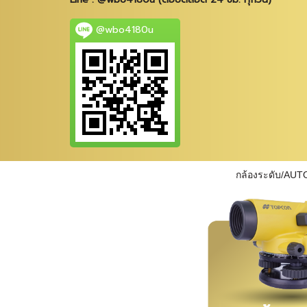
@wbo4180u
กล้องระดับ/AUT