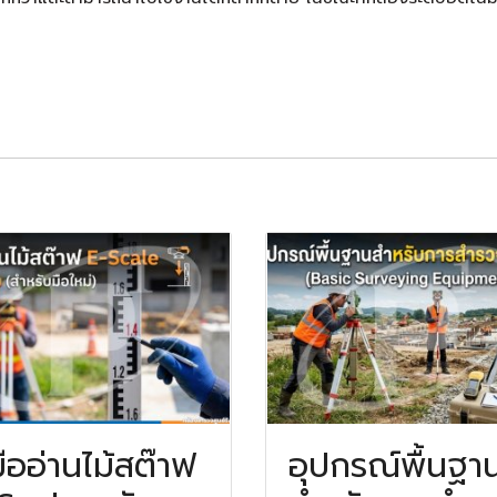
่มืออ่านไม้สต๊าฟ
อุปกรณ์พื้นฐา