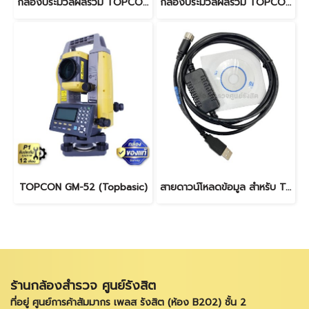
กล้องประมวลผลรวม TOPCON GTS-335N
กล้องประมวลผลรวม TOPCON GM-55 (ฟังชั่นSDR)
TOPCON GM-52 (Topbasic)
สายดาวน์โหลดข้อมูล สำหรับ TOPCON,SOKKIA GM,IM,GTS1002
ร้านกล้องสำรวจ ศูนย์รังสิต
ที่อยู่ ศูนย์การค้าสัมมากร เพลส รังสิต (ห้อง B202) ชั้น 2