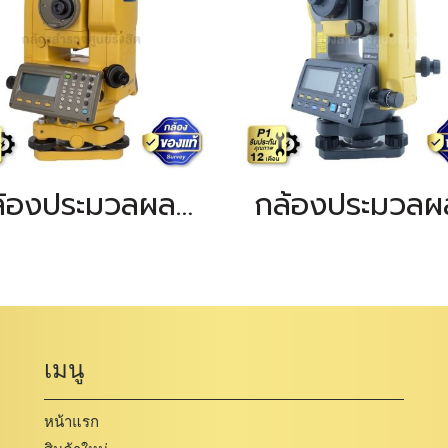
กล้องประมวลผลรวม TOPCON GTS-335N
เมนู
หน้าแรก