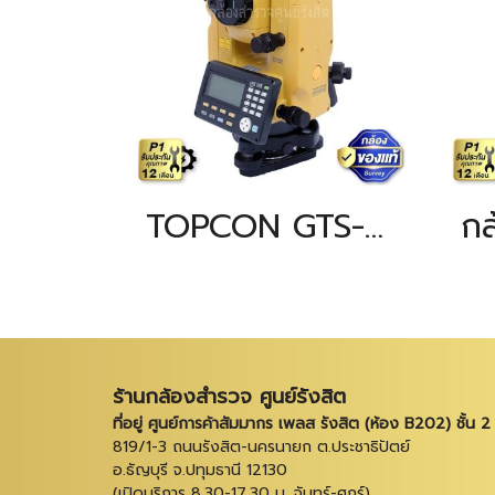
TOPCON GTS-1002
ร้านกล้องสำรวจ ศูนย์รังสิต
ที่อยู่ ศูนย์การค้าสัมมากร เพลส รังสิต (ห้อง B202) ชั้น 2
819/1-3 ถนนรังสิต-นครนายก ต.ประชาธิปัตย์
อ.ธัญบุรี จ.ปทุมธานี 12130
(เปิดบริการ 8.30-17.30 น. จันทร์-ศุกร์)