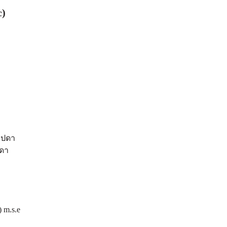
c)
ลิปดา
ปดา
 m.s.e