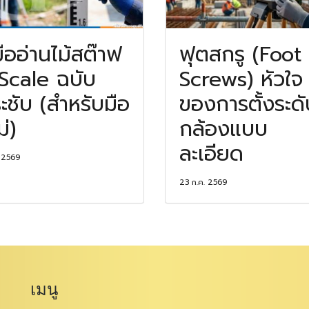
่มืออ่านไม้สต๊าฟ
ฟุตสกรู (Foot
Scale ฉบับ
Screws) หัวใจ
ะชับ (สำหรับมือ
ของการตั้งระดั
ม่)
กล้องแบบ
ละเอียด
. 2569
23 ก.ค. 2569
เมนู