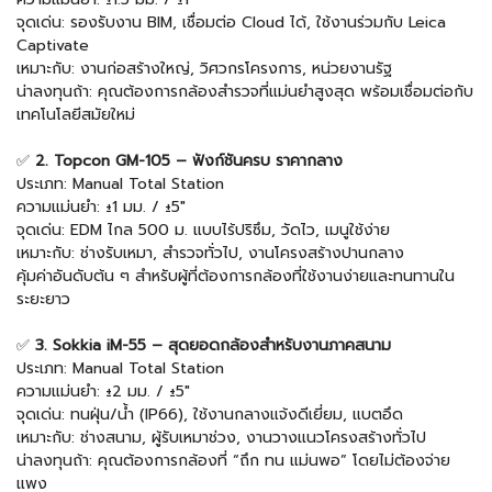
จุดเด่น: รองรับงาน BIM, เชื่อมต่อ Cloud ได้, ใช้งานร่วมกับ Leica
Captivate
เหมาะกับ: งานก่อสร้างใหญ่, วิศวกรโครงการ, หน่วยงานรัฐ
น่าลงทุนถ้า: คุณต้องการกล้องสำรวจที่แม่นยำสูงสุด พร้อมเชื่อมต่อกับ
เทคโนโลยีสมัยใหม่
✅
2. Topcon GM-105 – ฟังก์ชันครบ ราคากลาง
ประเภท: Manual Total Station
ความแม่นยำ: ±1 มม. / ±5"
จุดเด่น: EDM ไกล 500 ม. แบบไร้ปริซึม, วัดไว, เมนูใช้ง่าย
เหมาะกับ: ช่างรับเหมา, สำรวจทั่วไป, งานโครงสร้างปานกลาง
คุ้มค่าอันดับต้น ๆ สำหรับผู้ที่ต้องการกล้องที่ใช้งานง่ายและทนทานใน
ระยะยาว
✅
3. Sokkia iM-55 – สุดยอดกล้องสำหรับงานภาคสนาม
ประเภท: Manual Total Station
ความแม่นยำ: ±2 มม. / ±5"
จุดเด่น: ทนฝุ่น/น้ำ (IP66), ใช้งานกลางแจ้งดีเยี่ยม, แบตอึด
เหมาะกับ: ช่างสนาม, ผู้รับเหมาช่วง, งานวางแนวโครงสร้างทั่วไป
น่าลงทุนถ้า: คุณต้องการกล้องที่ “ถึก ทน แม่นพอ” โดยไม่ต้องจ่าย
แพง