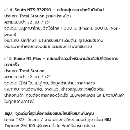
✅
4. South NTS-332R10 – กล้องคุ้มราคาสำหรับมือใหม่
ประเภท: Total Station (ราคาประหยัด)
ความแม่นยำ: ±2 มม. / ±5"
จุดเด่น: เมนูภาษาไทย, วัดได้ไกล 1,000 ม. (Prism), 600 ม. (Non-
prism)
เหมาะกับ: นักศึกษา, บริษัทรับเหมาระดับต้น, ผู้เริ่มต้นใช้งาน
เหมาะมากสำหรับคนงบน้อย แต่ต้องการฟังก์ชันครบ
✅
5. Ruide R2 Plus – กล้องสำรวจสำหรับงานวัดทั่วไปที่ต้องการ
ความเร็ว
ประเภท: Total Station
ความแม่นยำ: ±2 มม. / ±2"
จุดเด่น: EDM ไว, เมนูไทย, ข้อมูลอ่านง่าย, ราคากลาง
เหมาะกับ: งานวัดพิกัด, วางแนว, สำรวจภูมิประเทศเบื้องต้น
น่าลงทุนถ้า: คุณต้องการกล้องวัดเร็ว แม่นพอสมควร และมีความคุ้มค่า
ในทุกสถานการณ์
สรุป:
จุดเด่นที่สุด
เลือกกล้องแบบไหนให้เหมาะกับคุณ
Leica TS13 วิศวกร / งานโปรเจกต์ใหญ่ แม่นยำสูง เชื่อม BIM
Topcon GM-105 ผู้รับเหมาทั่วไป ฟังก์ชันครบ ใช้ง่าย