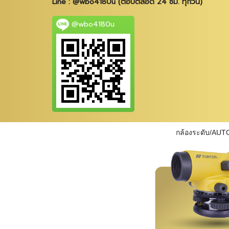
Line : @wbo4180u (ตอบตลอด 24 ชม. ทุกวัน)
@wbo4180u
กล้องระดับ/AUT