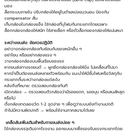
มอง
ล็อกระบบภายใน ปรับกล้องให้อยู่ในตำแหน่งแนวนอน ป้องกัน
compensator สั่น
เก็บกล้องในกล่องแข็ง ใช้กล่องที่บุโฟมกันกระแทกโดยเฉพาะ
ล็อกกล่องกล้องให้สนิท ใช้สายล็อก หรือตัวล็อกของกล่องให้แน่นหนา
ระหว่างขนส่ง: ข้อควรปฏิบัติ
อย่าวางกล่องกล้องทับซ้อนกับของหนักอื่น ๆ
อย่าโยน หรือเขย่ากล่องแรง ๆ
วางกล่องกล้องบนพื้นเรียบของรถ
หากขนส่งทางรถยนต์ → ผูกยึดกล่องกล้องให้นิ่ง ไม่เคลื่อนที่ไปมา
หากจำเป็นต้องขนส่งหลายตัวพร้อมกัน แนะนำให้มีชั้นโฟมหรือวัสดุกัน
กระแทกกั้นระหว่างกล่องแต่ละใบ
หลังถึงที่หมาย: ตรวจสอบกล้องทันที
เปิดกล่อง → ตรวจสอบตัวกล้องว่ามีรอยแตก, รอยบุบ หรือเลนส์หลุด
หรือไม่
ตั้งกล้องทดลองวัด 1-2 จุดง่าย ๆ เพื่อดูว่าระบบยังทำงานปกติ
ถ้าไม่มีความผิดปกติ → พร้อมใช้งานภาคสนามได้เลย
เคล็ดลับเพิ่มเติมสำหรับการขนส่งบ่อย ๆ
ใช้กล่องบรรจุเดิมจากโรงงาน ออกแบบมาเพื่อรองรับแรงกระแทกโดย