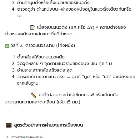
อ่านค่ามุมดิ่งหรือเล็งแนวเลเซอร์แนวดิ่ง
ตรวจดูว่า ตำแหน่งบน–ล่างของผนังอยู่ในแนวดิ่งเดียวกันหรือ
ไม่
เบี่ยงเบนแนวดิ่ง (ΔX หรือ ΔY) = ความต่างของ
ตำแหน่งผนังจากเส้นแนวดิ่งที่กำหนด
วิธีที่ 2: ตรวจแนวระนาบ (โก่งผนัง)
ตั้งกล้องให้ขนานแนวผนัง
วัดจุดหลาย ๆ จุดตามแนวราบของผนัง เช่น ทุก 1 ม.
อ่านระยะจากกล้องถึงแต่ละจุด
วัดระยะที่ต่างจากแนวตรง → จุดที่ “นูน” หรือ “เว้า” จะเบี่ยงออก
จากเส้นฐาน
ค่าที่ได้สามารถนำไปเขียนกราฟ หรือเทียบกับ
มาตรฐานความคลาดเคลื่อน (เช่น ±5 มม.)
สูตรตัวอย่างการคำนวณการเบี่ยงเบน