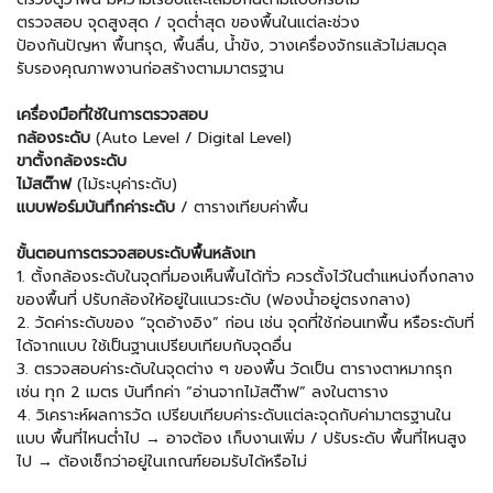
ตรวจสอบ จุดสูงสุด / จุดต่ำสุด ของพื้นในแต่ละช่วง
ป้องกันปัญหา พื้นทรุด, พื้นลื่น, น้ำขัง, วางเครื่องจักรแล้วไม่สมดุล
รับรองคุณภาพงานก่อสร้างตามมาตรฐาน
เครื่องมือที่ใช้ในการตรวจสอบ
กล้องระดับ
(Auto Level / Digital Level)
ขาตั้งกล้องระดับ
ไม้สต๊าฟ
(ไม้ระบุค่าระดับ)
แบบฟอร์มบันทึกค่าระดับ
/ ตารางเทียบค่าพื้น
ขั้นตอนการตรวจสอบระดับพื้นหลังเท
1. ตั้งกล้องระดับในจุดที่มองเห็นพื้นได้ทั่ว ควรตั้งไว้ในตำแหน่งกึ่งกลาง
ของพื้นที่ ปรับกล้องให้อยู่ในแนวระดับ (ฟองน้ำอยู่ตรงกลาง)
2. วัดค่าระดับของ “จุดอ้างอิง” ก่อน เช่น จุดที่ใช้ก่อนเทพื้น หรือระดับที่
ได้จากแบบ ใช้เป็นฐานเปรียบเทียบกับจุดอื่น
3. ตรวจสอบค่าระดับในจุดต่าง ๆ ของพื้น วัดเป็น ตารางตาหมากรุก
เช่น ทุก 2 เมตร บันทึกค่า “อ่านจากไม้สต๊าฟ” ลงในตาราง
4. วิเคราะห์ผลการวัด เปรียบเทียบค่าระดับแต่ละจุดกับค่ามาตรฐานใน
แบบ พื้นที่ไหนต่ำไป → อาจต้อง เก็บงานเพิ่ม / ปรับระดับ พื้นที่ไหนสูง
ไป → ต้องเช็กว่าอยู่ในเกณฑ์ยอมรับได้หรือไม่