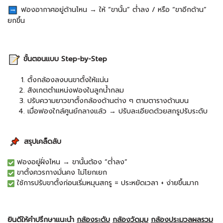
ฟองอากาศอยู่ด้านไหน → ให้ “ขานั้น” ต่ำลง / หรือ “ขาอีกด้าน”
ยกขึ้น
ขั้นตอนแบบ Step-by-Step
ตั้งกล้องลงบนขาตั้งให้แน่น
สังเกตตำแหน่งฟองในลูกน้ำกลม
ปรับความยาวขาตั้งกล้องด้านต่าง ๆ ตามตารางด้านบน
เมื่อฟองใกล้ศูนย์กลางแล้ว → ปรับละเอียดด้วยสกรูปรับระดับ
สรุปเคล็ดลับ
ฟองอยู่ฝั่งไหน → ขานั้นต้อง “ต่ำลง”
ขาตั้งควรกางมั่นคง ไม่โยกเยก
ใช้การปรับขาตั้งก่อนเริ่มหมุนสกรู = ประหยัดเวลา + ง่ายขึ้นมาก
ยินดีให้คำปรึกษาแนะนำ
กล้องระดับ
กล้องวัดมุม
กล้องประมวลผลรวม