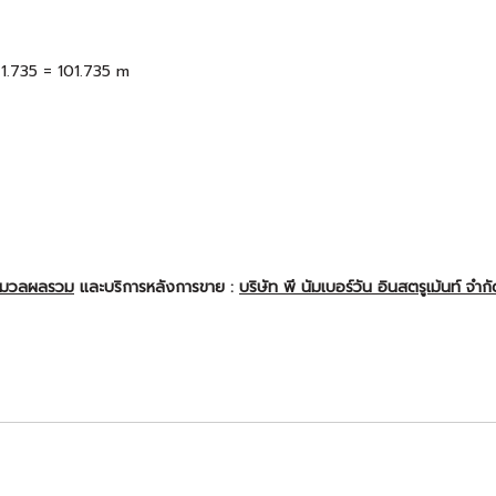
+ 1.735 = 101.735 m
ะมวลผลรวม
และบริการหลังการขาย :
บริษัท พี นัมเบอร์วัน อินสตรูเม้นท์ จำก