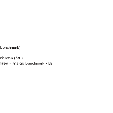
้น (benchmark)
หว่างทาง (ถ้ามี)
กล้อง = ค่าระดับ benchmark + BS