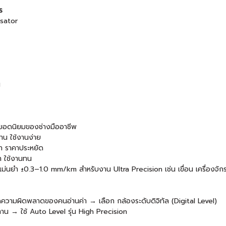
ร
sator
น
ยอดนิยมของช่างมืออาชีพ
น ใช้งานง่าย
า ราคาประหยัด
 ใช้งานทน
นยำ ±0.3–1.0 mm/km สำหรับงาน Ultra Precision เช่น เขื่อน เครื่องจัก
ดความผิดพลาดของคนอ่านค่า → เลือก กล้องระดับดิจิทัล (Digital Level)
น → ใช้ Auto Level รุ่น High Precision