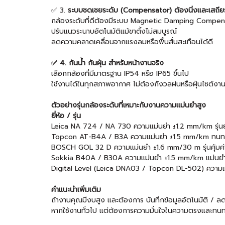
✅ 3.
ระบบชดเชยระดับ (Compensator) ต้องนิ่งและเสถีย
กล้องระดับที่ดีต้องมีระบบ Magnetic Damping Compen
ปรับแนวระนาบอัตโนมัติแม้ขาตั้งไม่สมบูรณ์
ลดความคลาดเคลื่อนจากแรงลมหรือพื้นสั่นสะเทือนได้ดี
✅ 4. กันน้ำ กันฝุ่น สำหรับหน้างานจริง
เลือกกล้องที่มีมาตรฐาน IP54 หรือ IP65 ขึ้นไป
ใช้งานได้ในทุกสภาพอากาศ ไม่ต้องกังวลฝนหรือฝุ่นไซต์งา
ตัวอย่างรุ่นกล้องระดับที่เหมาะกับงานความแม่นยำสูง
ยี่ห้อ / รุ่น
Leica NA 724 / NA 730 ความแม่นยำ ±1.2 mm/km รุ่น
Topcon AT-B4A / B3A ความแม่นยำ ±1.5 mm/km ทนทา
BOSCH GOL 32 D ความแม่นยำ ±1.6 mm/30 m รุ่นคุ้มค่
Sokkia B40A / B30A ความแม่นยำ ±1.5 mm/km แม่นยำ
Digital Level (Leica DNA03 / Topcon DL-502) ความแม่
คำแนะนำเพิ่มเติม
ถ้างานคุณมีงบสูง และต้องการ บันทึกข้อมูลอัตโนมัติ / ล
หากใช้งานทั่วไป แต่ต้องการความมั่นใจในความตรงและทนทา