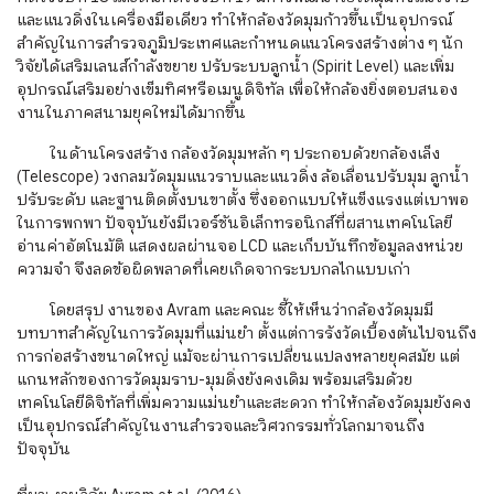
และแนวดิ่งในเครื่องมือเดียว ทำให้กล้องวัดมุมก้าวขึ้นเป็นอุปกรณ์
สำคัญในการสำรวจภูมิประเทศและกำหนดแนวโครงสร้างต่าง ๆ นัก
วิจัยได้เสริมเลนส์กำลังขยาย ปรับระบบลูกน้ำ (Spirit Level) และเพิ่ม
อุปกรณ์เสริมอย่างเข็มทิศหรือเมนูดิจิทัล เพื่อให้กล้องยิ่งตอบสนอง
งานในภาคสนามยุคใหม่ได้มากขึ้น
ในด้านโครงสร้าง กล้องวัดมุมหลัก ๆ ประกอบด้วยกล้องเล็ง
(Telescope) วงกลมวัดมุมแนวราบและแนวดิ่ง ล้อเลื่อนปรับมุม ลูกน้ำ
ปรับระดับ และฐานติดตั้งบนขาตั้ง ซึ่งออกแบบให้แข็งแรงแต่เบาพอ
ในการพกพา ปัจจุบันยังมีเวอร์ชันอิเล็กทรอนิกส์ที่ผสานเทคโนโลยี
อ่านค่าอัตโนมัติ แสดงผลผ่านจอ LCD และเก็บบันทึกข้อมูลลงหน่วย
ความจำ จึงลดข้อผิดพลาดที่เคยเกิดจากระบบกลไกแบบเก่า
โดยสรุป งานของ Avram และคณะ ชี้ให้เห็นว่ากล้องวัดมุมมี
บทบาทสำคัญในการวัดมุมที่แม่นยำ ตั้งแต่การรังวัดเบื้องต้นไปจนถึง
การก่อสร้างขนาดใหญ่ แม้จะผ่านการเปลี่ยนแปลงหลายยุคสมัย แต่
แกนหลักของการวัดมุมราบ-มุมดิ่งยังคงเดิม พร้อมเสริมด้วย
เทคโนโลยีดิจิทัลที่เพิ่มความแม่นยำและสะดวก ทำให้กล้องวัดมุมยังคง
เป็นอุปกรณ์สำคัญในงานสำรวจและวิศวกรรมทั่วโลกมาจนถึง
ปัจจุบัน