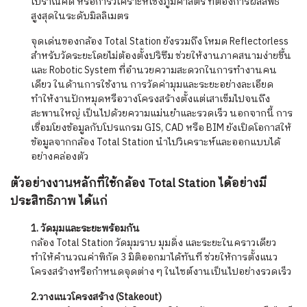
โบราณคดี หรือการวิเคราะห์เชิงภูมิศาสตร์ ที่ต้องการผลลัพธ์
สูงสุดในระดับมิลลิเมตร
จุดเด่นของกล้อง Total Station ยังรวมถึง โหมด Reflectorless
สำหรับวัดระยะโดยไม่ต้องตั้งปริซึม ช่วยให้งานภาคสนามง่ายขึ้น
และ Robotic System ที่อำนวยความสะดวกในการทำงานคน
เดียว ในด้านการใช้งาน การวัดค่ามุมและระยะอย่างละเอียด
ทำให้งานปักหมุดหรือวางโครงสร้างตั้งแต่เสาเข็มไปจนถึง
สะพานใหญ่ เป็นไปด้วยความแม่นยำและรวดเร็ว นอกจากนี้ การ
เชื่อมโยงข้อมูลกับโปรแกรม GIS, CAD หรือ BIM ยังเปิดโอกาสให้
ข้อมูลจากกล้อง Total Station นำไปวิเคราะห์และออกแบบได้
อย่างคล่องตัว
ตัวอย่างงานหลักที่ใช้กล้อง Total Station ได้อย่างมี
ประสิทธิภาพ ได้แก่
1. วัดมุมและระยะพร้อมกัน
กล้อง Total Station วัดมุมราบ มุมดิ่ง และระยะในคราวเดียว
ทำให้คำนวณค่าพิกัด 3 มิติออกมาได้ทันที
ช่วยให้การตั้งแนว
โครงสร้างหรือกำหนดจุดต่าง ๆ ในไซต์งานเป็นไปอย่างรวดเร็ว
2.วางแนวโครงสร้าง (Stakeout)