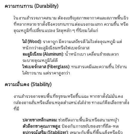
ความทนทาน (Durability)
ในงานสำรวจภาคสนาม ต้องเผชิญสภาพอากาศและสภาพพื้นผิว
ที่หลากหลาย ขาตั้งจึงควรทนทานต่อแรงกระแทก ความชื้น หรือ
อุณหภูมิที่เปลี่ยนแปลง วัสดุหลัก ๆ ที่นิยม ได้แก่
ไม้ (Wood)
: ราคาถูก มีความเสถียรดี ไม่ไวต่ออุณหภูมิ แต่
หนักกว่าอะลูมิเนียมหรือไฟเบอร์กลาส
อะลูมิเนียม (Aluminum)
: น้ำหนักเบา เคลื่อนย้ายสะดวก
ระบายอุณหภูมิได้ดี
ไฟเบอร์กลาส (Fiberglass)
: ทนสารเคมีและความชื้น ใช้งาน
ได้ยาวนาน แต่ราคาสูงกว่า
ความมั่นคง (Stability)
งานสำรวจอาจพบพื้นที่ขรุขระหรือชื้นแฉะ หากขาตั้งไม่มั่นคง
กล้องอาจสั่นหรือเลื่อนหลุดตำแหน่งได้ง่าย ทางแก้คือเลือกขาตั้ง
ที่มี
ปลายขาเหล็กแหลม
: ช่วยยึดเกาะพื้นดินหรือสนามหญ้า
ตัวล็อกขาคุณภาพสูง
: ป้องกันการขยับของขาที่ยืด-หด
อุปกรณ์เสริม (Stabilizer)
: เหมาะกับพื้นที่พื้นแข็งหรือผิว