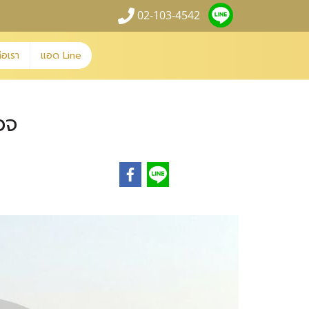
02-103-4542
่อเรา
แอด Line
วจ