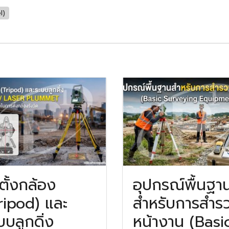
l)
ตั้งกล้อง
อุปกรณ์พื้นฐา
ripod) และ
สำหรับการสำร
บบลูกดิ่ง
หน้างาน (Basi