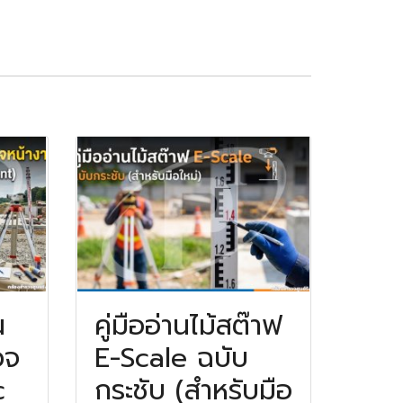
น
คู่มืออ่านไม้สต๊าฟ
วจ
E-Scale ฉบับ
c
กระชับ (สำหรับมือ