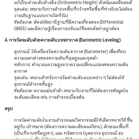
แก้เป็นค่าระดับอ้างอิง (Orthometric Height) ด้วยโมเดลจีออยด์
จุดเด่น: เหมาะกับการสำรวจพื้นที่กว้างหรือพื้นที่ห่างไกล ไม่ต้อง
วางเส้นฐานแบบการวัดทั่วไป
ข้อสังเกต: ต้องใช้สถานีฐานที่มีความเที่ยงตรง (Differential
GNSS) และมีความรู้เรื่องการปรับแก้จีออยด์อย่างถูกต้อง
4. การวัดระดับด้วยความดันบรรยากาศ (Barometric Leveling)
อุปกรณ์: ใช้เครื่องวัดความดันอากาศ (Barometer) เพื่อเทียบ
ความแตกต่างของความดันที่จุดสูงและจุดต่ำ
หลักการ: คำนวณความสูงจากความเปลี่ยนแปลงของความดัน
อากาศ
จุดเด่น: เหมาะสำหรับการวัดค่าระดับแบบคร่าว ๆ ไม่ต้องใช้
อุปกรณ์สำรวจขั้นสูง
ข้อสังเกต: ความแม่นยำต่ำ เหมาะกับงานที่ไม่ต้องการข้อมูลใน
ระดับละเอียด เช่น การสำรวจเบื้องต้น
สรุป
การวัดค่าระดับในงานสำรวจและวิศวกรรมมีให้เลือกหลายวิธี ขึ้น
อยู่กับ เป้าหมาย (ต้องการความละเอียดแค่ไหน), ลักษณะพื้นที่
(เป็นที่ราบหรือภูเขา), และ ทรัพยากร (บุคลากร อุปกรณ์ งบ