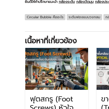
ยินดีให้คำปรึกษาแนะนำ
กล้องระดับ
กล้องวัดมุม
กล้องปร
Circular Bubble คืออะไร
ระดับฟองแบบวงกลม
กล
เนื้อหาที่เกี่ยวข้อง
ฟุตสกรู (Foot
ขา
Screws) หัวใจ
(T