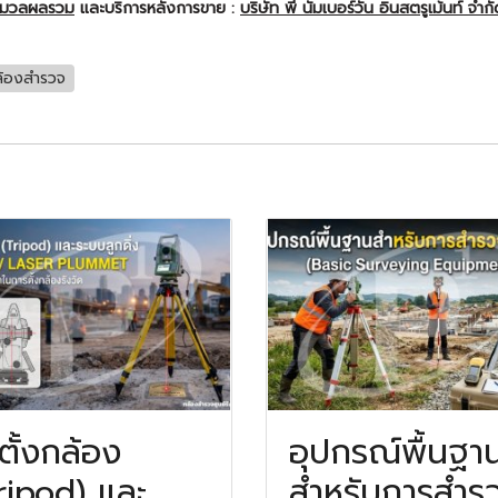
ะมวลผลรวม
และบริการหลังการขาย :
บริษัท พี นัมเบอร์วัน อินสตรูเม้นท์ จำก
้องสำรวจ
ตั้งกล้อง
อุปกรณ์พื้นฐา
ripod) และ
สำหรับการสำร