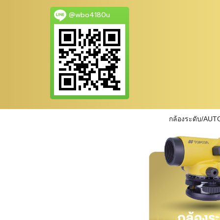
@wbo4180u
กล้องระดับ/AUT