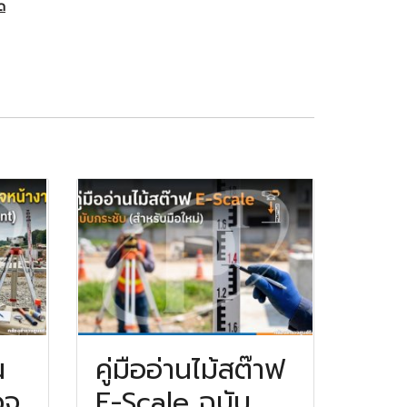
ัด
น
คู่มืออ่านไม้สต๊าฟ
วจ
E-Scale ฉบับ