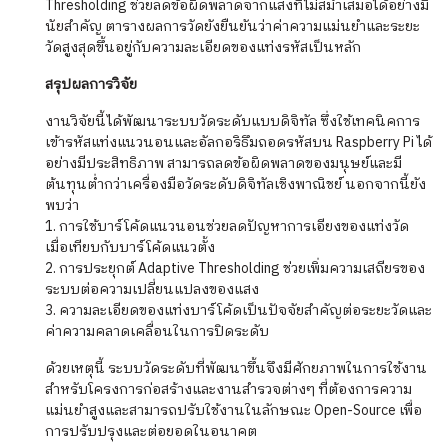
Thresholding ช่วยลดข้อผิดพลาดจากแสงที่ไม่สม่ำเสมอได้อย่างมี
นัยสำคัญ ตารางผลการวัดยังยืนยันว่าค่าความแม่นยำและระยะ
วัดสูงสุดขึ้นอยู่กับความละเอียดของแท่งรหัสเป็นหลัก
สรุปผลการวิจัย
งานวิจัยนี้ได้พัฒนาระบบวัดระดับแบบดิจิทัล ซึ่งใช้เทคนิคการ
เข้ารหัสแท่งแนวนอนและอัลกอริธึมถอดรหัสบน Raspberry Pi ได้
อย่างมีประสิทธิภาพ สามารถลดข้อผิดพลาดของมนุษย์และมี
ต้นทุนต่ำกว่าเครื่องมือวัดระดับดิจิทัลเชิงพาณิชย์ นอกจากนี้ยัง
พบว่า
1. การใช้บาร์โค้ดแนวนอนช่วยลดปัญหาการเอียงของแท่งวัด
เมื่อเทียบกับบาร์โค้ดแนวตั้ง
2. การประยุกต์ Adaptive Thresholding ช่วยเพิ่มความเสถียรของ
ระบบต่อความเปลี่ยนแปลงของแสง
3. ความละเอียดของแท่งบาร์โค้ดเป็นปัจจัยสำคัญต่อระยะวัดและ
ค่าความคลาดเคลื่อนในการปิดระดับ
ด้วยเหตุนี้ ระบบวัดระดับที่พัฒนาขึ้นจึงมีศักยภาพในการใช้งาน
สำหรับโครงการก่อสร้างและงานสำรวจต่างๆ ที่ต้องการความ
แม่นยำสูงและสามารถปรับใช้งานในลักษณะ Open-Source เพื่อ
การปรับปรุงและต่อยอดในอนาคต