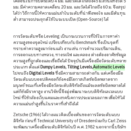
เคลื่อนในการปิดระดับ 4 มม. และวัดได้ไกลถึง45 ม.ส่วนแท่งวัด 5
มม. มีค่าความคลาดเคลื่อน 20 มม. และวัดได้ไกลถึง 60 ม. จึงสรุป
ได้ว่า วิธีการนี้ให้ความแม่นยำในระดับที่น่าพึงพอใจ และมีต้นทุน
ต่ำ สามารถประยุกต์ใช้ในระบบเปิด (Open-Source) ได้
การวัดระดับหรือ Leveling เป็นกระบวนการที่ใช้ในการหาค่า
ความสูงของจุดใหม่ เปรียบเทียบกับ Benchmark ซึ่งเป็นจุดที่
ทราบค่าความสูงมาก่อนแล้ว งานเช่น การคำนวณปริมาณดิน,
การออกแบบทางหลวง, ทางรถไฟ และคลอง ต่างต้องอาศัยข้อมูล
ความสูงที่ถูกต้องและเชื่อถือได้ ปัจจุบันมีเครื่องมือวัดระดับหลาย
ประเภท ตั้งแต่
Dumpy Levels, Tilting Levels,
Automatic Levels
ไปจนถึง
Digital Levels
ซึ่งมีความสามารถต่างกัน แต่เครื่องมือ
วัดระดับแบบออปติคอลก็ยังคงมีโอกาสเกิดข้อผิดพลาดจาก
มนุษย์ ขณะที่เครื่องมือวัดระดับดิจิทัลถึงแม้จะลดข้อผิดพลาดได้
แต่ก็ยังมีราคาสูง งานวิจัยนี้จึงมุ่งพัฒนาระบบดิจิทัลเลเวลแบบ
ใหม่ ที่ใช้กล้องเว็บแคมและเทคนิคการประมวลผลภาพ เพื่อให้ได้
ความแม่นยำสูงขึ้นในราคาที่เข้าถึงได้
Zetsche (1966) ได้วางแนวคิดเบื้องต้นของการวัดระดับแบบ
ดิจิทัล ก่อนที่ Technical University of Dresdenร่วมกับ Carl Zeiss
จะพัฒนาเครื่องมือระดับดิจิทัลในปี ค.ศ. 1982 นอกจากนี้บริษัท