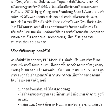
รายใหญ่เช่น Leica, Sokkia, และ Topcon ยังได้พัฒนาลายบาร์
โค้ดมาตรฐานสำหรับใช้ร่วมกับเครื่องมือวัดระดับของตนเอง
ในปี ค.ศ. 2010 Liqing Geng และ Shanfeng Shao ได้เสนอการเข้า
รหัสบาร์โค้ดแบบ double sinusoidal code เพื่อยกระดับความ
แม่นยำ ในงานนี้จึงเลือกใช้หลักการเข้ารหัสแบบใหม่ที่สร้างเป็น
“บาร์โค้ดแนวนอน” เนื่องจากช่วยลดข้อผิดพลาดเมื่อแท่งวัด
เอียงเล็กน้อย และพัฒนาอัลกอริธึมถอดรหัสโดยอาศัย Computer
Vision ร่วมกับ Adaptive Thresholding เพื่อปรับปรุงความ
ทนทานต่อแสงเงาต่างๆ
วิธีการวิจัยและอุปกรณ์ที่ใช้
งานวิจัยใช้ Raspberry Pi 3 Model B+ ต่อกับ เว็บแคมสำหรับจับ
ภาพแท่งบาร์โค้ดแนวนอน ซึ่งสร้างขึ้นจากลำดับของบิต (Binary
Code) ในขนาดละเอียดต่างกัน เช่น 1 มม., 2 มม., และ 5 มม.ข้อมูล
ภาพจะถูกส่งเข้า OpenCVในภาษา Python เพื่อทำการถอดรหัส
โดยมีขั้นตอนสำคัญดังนี้
1. การสร้างแท่งบาร์โค้ด (Encoding)
- ใช้ลำดับของเลขฐานสองที่กำหนดไว้ เพื่อแทนค่าความสูงที
ละแถบ
- แต่ละแถบ (row) มีขนาด N มม. หากต้องการความแม่นยำ