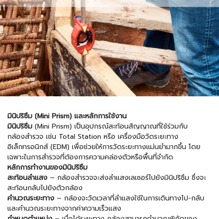
มินิปริซึม (Mini Prism) และหลักการใช้งาน
มินิปริซึม
(Mini Prism) เป็นอุปกรณ์สะท้อนสัญญาณที่ใช้ร่วมกับ
กล้องสำรวจ เช่น Total Station หรือ เครื่องมือวัดระยะทาง
อิเล็กทรอนิกส์ (EDM) เพื่อช่วยให้การวัดระยะทางแม่นยำมากขึ้น โดย
เฉพาะในการสำรวจที่ต้องการความคล่องตัวหรือพื้นที่จำกัด
หลักการทำงานของมินิปริซึม
สะท้อนลำแสง
– กล้องสำรวจจะส่งลำแสงเลเซอร์ไปยังมินิปริซึม ซึ่งจะ
สะท้อนกลับไปยังตัวกล้อง
คำนวณระยะทาง
– กล้องจะวัดเวลาที่ลำแสงใช้ในการเดินทางไป-กลับ
และคำนวณระยะทางจากค่าความเร็วแสง
กำหนดตำแหน่ง
– เมื่อได้ระยะทาง กล้องสามารถคำนวณพิกัดของ