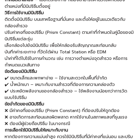
ตำแหน่งที่มินิปริซึมตั้งอยู่
วิธีการใช้งานมินิปริซึม
ติดตั้งมินิปริซึม บนเสาหรือฐานที่มั่นคง และตั้งให้อยู่ในแนวเดียวกับ
กล้องสำรวจ
ปรับค่าคงที่ของปริซึม (Prism Constant) ตามค่าที่กำหนดในคู่มือของมิ
นิปริซึมแต่ละรุ่น
เล็งกล้องไปยังมินิปริซึม เพื่อให้กล้องรับสัญญาณสะท้อนกลับ
บันทึกค่าระยะทาง ที่วัดได้ผ่าน Total Station หรือ EDM
นำค่าที่ได้ไปใช้ในการคำนวณ เช่น การวางตำแหน่งจุดสำรวจ หรือการ
กำหนดแนวเส้นทาง
ข้อดีของมินิปริซึม
✔️ ขนาดเล็กและพกพาง่าย – ใช้งานสะดวกในพื้นที่จำกัด
✔️ น้ำหนักเบา – เหมาะกับงานสำรวจที่ต้องการความคล่องตัว
✔️ ประหยัดพลังงานของกล้องสำรวจ – ใช้พลังงานน้อยกว่าการวัด
แบบไร้ปริซึม
ข้อจำกัดของมินิปริซึม
❌ มีค่าคงที่ของปริซึม (Prism Constant) ที่ต้องปรับให้ถูกต้อง
❌ อาจเกิดการสะท้อนแสงผิดพลาด หากใช้งานในสภาพแสงที่รุนแรง
❌ ต้องมีผู้ช่วยถือปริซึม ในบางกรณี
การเลือกใช้มินิปริซึมให้เหมาะกับงาน
หากต้องการความแม่นยำสูง ควรใช้มินิปริซึมที่มีค่าคงที่แน่นอน และปรับ