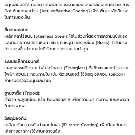
มีคุณสมบัติใส คมชัด และลดการกระจายของแสงเคลือบเลนส์ด้วย สาร
ป้องกันแสงสะท้อน (Anti-reflective Coating) เพื่อเพิ่มประสิทธิภาพ
ในการมองเห็น
ชิ้นส่วนกลไก:
เหล็กกล้าไร้สนิม (Stainless Steel): ใช้ในส่วนที่ต้องการความแข็งแรง
และทนต่อการใช้งานหนัก เช่น แกนหมุน ทองเหลือง (Brass): ใช้ในบาง
ส่วนของชิ้นส่วนกลไกที่ต้องการความแม่นยำสูง
ระบบอิเล็กทรอนิกส์:
แผงวงจรผลิตจาก ไฟเบอร์กลาส (Fiberglass) ที่แข็งแรงและเป็นฉนวน
ไฟฟ้า ส่วนประกอบภายใน เช่น ตัวเซนเซอร์ ใช้วัสดุ ซิลิคอน (Silicon)
สำหรับตรวจจับมุมและระยะ
ฐานขาตั้ง (Tripod):
ทำจาก อะลูมิเนียม หรือ ไฟเบอร์กลาส เพื่อความเบา ทนทาน และสะดวก
ในการพกพา
วัสดุป้องกัน:
เคลือบด้วย สารกันน้ำและกันฝุ่น (IP-rated Coating) เพื่อป้องกันการ
เสียหายจากการใช้งานกลางแจ้ง