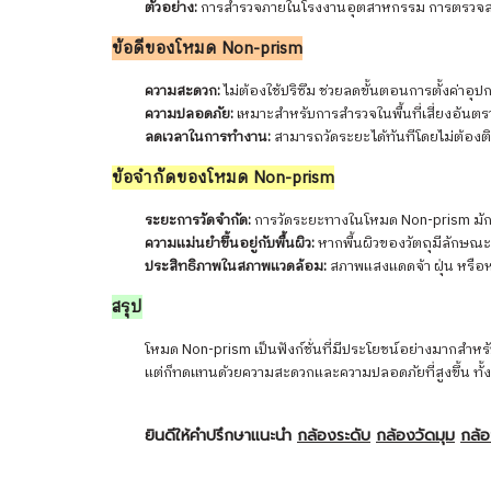
ตัวอย่าง:
การสำรวจภายในโรงงานอุตสาหกรรม การตรวจสอบพื้น
ข้อดีของโหมด Non-prism
ความสะดวก:
ไม่ต้องใช้ปริซึม ช่วยลดขั้นตอนการตั้งค่าอุป
ความปลอดภัย:
เหมาะสำหรับการสำรวจในพื้นที่เสี่ยงอันตร
ลดเวลาในการทำงาน:
สามารถวัดระยะได้ทันทีโดยไม่ต้องติด
ข้อจำกัดของโหมด Non-prism
ระยะการวัดจำกัด:
การวัดระยะทางในโหมด Non-prism มักจะสั
ความแม่นยำขึ้นอยู่กับพื้นผิว:
หากพื้นผิวของวัตถุมีลักษณะข
ประสิทธิภาพในสภาพแวดล้อม:
สภาพแสงแดดจ้า ฝุ่น หรื
สรุป
โหมด Non-prism เป็นฟังก์ชั่นที่มีประโยชน์อย่างมากสำหร
แต่ก็ทดแทนด้วยความสะดวกและความปลอดภัยที่สูงขึ้น ทั้
ยินดีให้คำปรึกษาแนะนำ
กล้องระดับ
กล้องวัดมุม
กล้