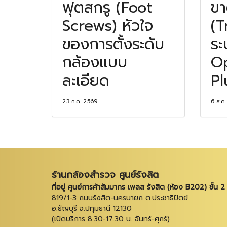
ฟุตสกรู (Foot
ขา
Screws) หัวใจ
(T
ของการตั้งระดับ
ระ
กล้องแบบ
Op
ละเอียด
P
23 ก.ค. 2569
6 ส.ค
ร้านกล้องสำรวจ ศูนย์รังสิต
ที่อยู่ ศูนย์การค้าสัมมากร เพลส รังสิต (ห้อง B202) ชั้น 2
819/1-3 ถนนรังสิต-นครนายก ต.ประชาธิปัตย์
อ.ธัญบุรี จ.ปทุมธานี 12130
(เปิดบริการ 8.30-17.30 น. จันทร์-ศุกร์)