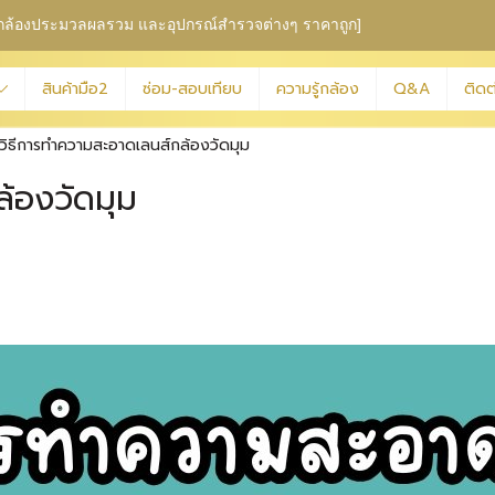
ุม กล้องประมวลผลรวม
และอุปกรณ์สำรวจต่างๆ ราคาถูก]
สินค้ามือ2
ซ่อม-สอบเทียบ
ความรู้กล้อง
Q&A
ติดต
วิธีการทำความสะอาดเลนส์กล้องวัดมุม
้องวัดมุม