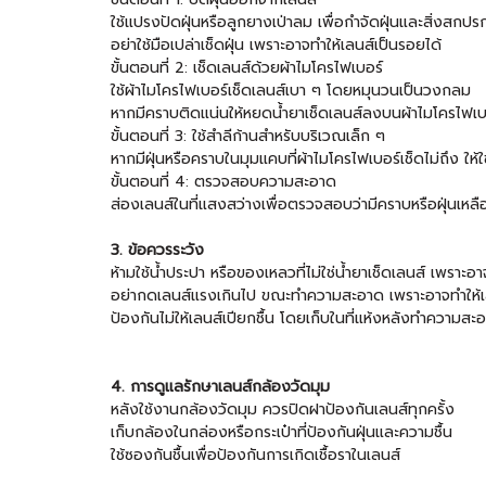
ใช้แปรงปัดฝุ่นหรือลูกยางเป่าลม เพื่อกำจัดฝุ่นและสิ่งสกปร
อย่าใช้มือเปล่าเช็ดฝุ่น เพราะอาจทำให้เลนส์เป็นรอยได้
ขั้นตอนที่ 2: เช็ดเลนส์ด้วยผ้าไมโครไฟเบอร์
ใช้ผ้าไมโครไฟเบอร์เช็ดเลนส์เบา ๆ โดยหมุนวนเป็นวงกลม
หากมีคราบติดแน่นให้หยดน้ำยาเช็ดเลนส์ลงบนผ้าไมโครไฟเบอ
ขั้นตอนที่ 3: ใช้สำลีก้านสำหรับบริเวณเล็ก ๆ
หากมีฝุ่นหรือคราบในมุมแคบที่ผ้าไมโครไฟเบอร์เช็ดไม่ถึง ให้ใ
ขั้นตอนที่ 4: ตรวจสอบความสะอาด
ส่องเลนส์ในที่แสงสว่างเพื่อตรวจสอบว่ามีคราบหรือฝุ่นเหลืออ
3. ข้อควรระวัง
ห้ามใช้น้ำประปา หรือของเหลวที่ไม่ใช่น้ำยาเช็ดเลนส์ เพราะ
อย่ากดเลนส์แรงเกินไป ขณะทำความสะอาด เพราะอาจทำให้เ
ป้องกันไม่ให้เลนส์เปียกชื้น โดยเก็บในที่แห้งหลังทำความสะ
4. การดูแลรักษาเลนส์กล้องวัดมุม
หลังใช้งานกล้องวัดมุม ควรปิดฝาป้องกันเลนส์ทุกครั้ง
เก็บกล้องในกล่องหรือกระเป๋าที่ป้องกันฝุ่นและความชื้น
ใช้ซองกันชื้นเพื่อป้องกันการเกิดเชื้อราในเลนส์