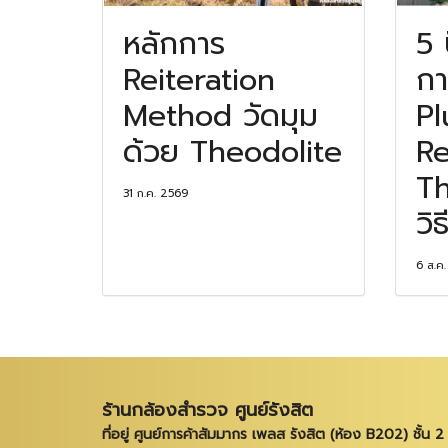
หลักการ
5 
Reiteration
กา
Method วัดมุม
P
ด้วย Theodolite
Re
Th
31 ก.ค. 2569
วิธ
6 ส.ค
ร้านกล้องสำรวจ ศูนย์รังสิต
ที่อยู่ ศูนย์การค้าสัมมากร เพลส รังสิต (ห้อง B202) ชั้น 2