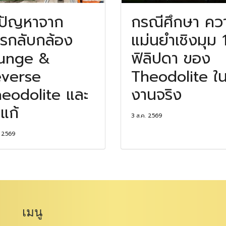
ปัญหาจาก
กรณีศึกษา คว
รกลับกล้อง
แม่นยำเชิงมุม 
lunge &
ฟิลิปดา ของ
verse
Theodolite ใ
eodolite และ
งานจริง
ีแก้
3 ส.ค. 2569
. 2569
เมนู