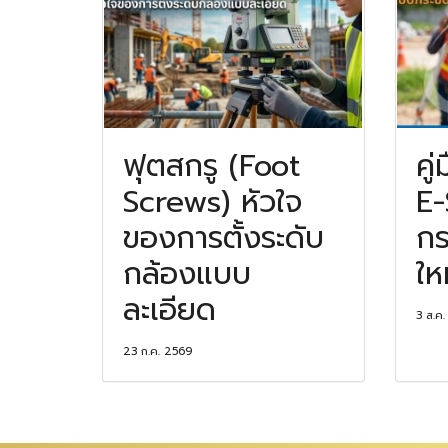
ฟุตสกรู (Foot
คู
Screws) หัวใจ
E-
ของการตั้งระดับ
กร
กล้องแบบ
ให
ละเอียด
3 ส.ค
23 ก.ค. 2569