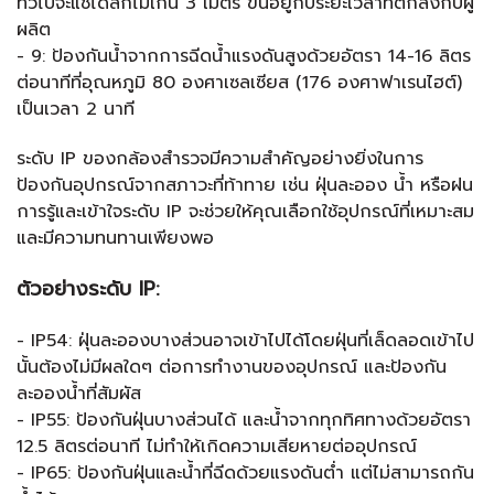
ทั่วไปจะแช่ได้ลึกไม่เกิน 3 เมตร ขึ้นอยู่กับระยะเวลาที่ตกลงกับผู้
ผลิต
- 9: ป้องกันน้ำจากการฉีดน้ำแรงดันสูงด้วยอัตรา 14-16 ลิตร
ต่อนาทีที่อุณหภูมิ 80 องศาเซลเซียส (176 องศาฟาเรนไฮต์)
เป็นเวลา 2 นาที
ระดับ IP ของกล้องสำรวจมีความสำคัญอย่างยิ่งในการ
ป้องกันอุปกรณ์จากสภาวะที่ท้าทาย เช่น ฝุ่นละออง น้ำ หรือฝน
การรู้และเข้าใจระดับ IP จะช่วยให้คุณเลือกใช้อุปกรณ์ที่เหมาะสม
และมีความทนทานเพียงพอ
ตัวอย่างระดับ IP:
- IP54: ฝุ่นละอองบางส่วนอาจเข้าไปได้โดยฝุ่นที่เล็ดลอดเข้าไป
นั้นต้องไม่มีผลใดๆ ต่อการทำงานของอุปกรณ์ และป้องกัน
ละอองน้ำที่สัมผัส
- IP55: ป้องกันฝุ่นบางส่วนได้ และน้ำจากทุกทิศทางด้วยอัตรา
12.5 ลิตรต่อนาที ไม่ทำให้เกิดความเสียหายต่ออุปกรณ์
- IP65: ป้องกันฝุ่นและน้ำที่ฉีดด้วยแรงดันต่ำ แต่ไม่สามารถกัน