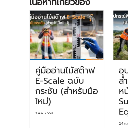
เนื้อหาที่เกี่ยวข้อง
คู่มืออ่านไม้สต๊าฟ
อุ
E-Scale ฉบับ
สำ
กระชับ (สำหรับมือ
หน
ใหม่)
Su
Eq
3 ส.ค. 2569
24 ก.