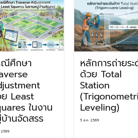
ณีศึกษา
หลักการถ่ายระ
averse
ด้วย Total
justment
Station
วย Least
(Trigonometr
uares ในงาน
Leveling)
ู่บ้านจัดสรร
5 ส.ค. 2569
. 2569