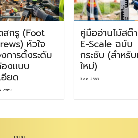
ตสกรู (Foot
คู่มืออ่านไม้สต๊
rews) หัวใจ
E-Scale ฉบับ
งการตั้งระดับ
กระชับ (สำหรับ
้องแบบ
ใหม่)
เอียด
3 ส.ค. 2569
ค. 2569
เมนู