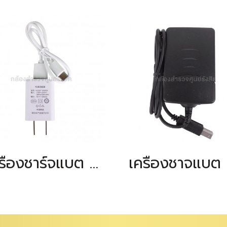
เครื่องชาร์จแบต precision DE-2L/DE-2L (ชนิด TYPE-C)
เ