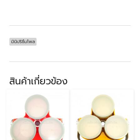
มินิปริซึมโพล
สินค้าเกี่ยวข้อง