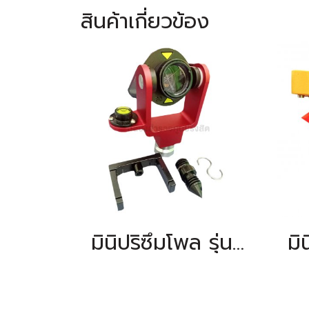
สินค้าเกี่ยวข้อง
มินิปริซึมโพล รุ่น SET101