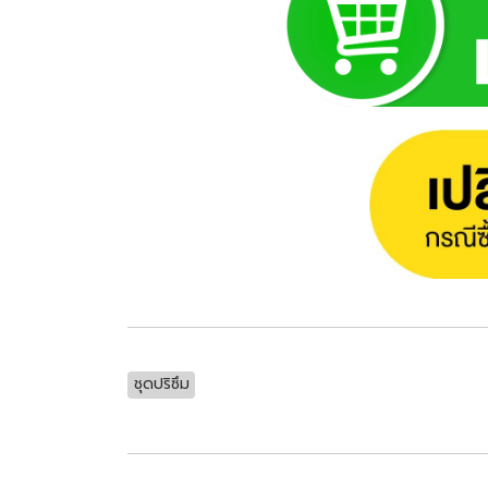
ชุดปริซึม