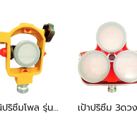
มินิปริซึมโพล รุ่น TPS110