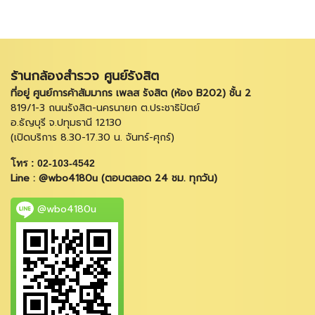
ร้านกล้องสำรวจ ศูนย์รังสิต
ที่อยู่ ศูนย์การค้าสัมมากร เพลส รังสิต (ห้อง B202) ชั้น 2
819/1-3 ถนนรังสิต-นครนายก ต.ประชาธิปัตย์
อ.ธัญบุรี จ.ปทุมธานี 12130
(เปิดบริการ 8.30-17.30 น. จันทร์-ศุกร์)
โทร : 02-103-4542
Line : @wbo4180u (ตอบตลอด 24 ชม. ทุกวัน)
@wbo4180u