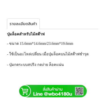
รายละเอียดสินค้า
ปุ่มล็อคสำหรับไม้สต๊าฟ
- ขนาด 15.6mm*14.6mm/23.6mm*19.6mm
- ใช้เป็นอะไหล่เปลี่ยน เมื่อปุ่มล็อคบนไม้สต๊าฟชำรุด
- ปุ่มกดระบบสปริง กดง่าย ล็อคแน่
น