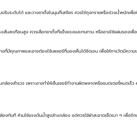
์ชันปรับระดับได้ และวางขาตั้งในมุมที่เสถียร ควรใช้ถุงทรายหรือถ่วงน้ำหนักเพื่
แรงสั่นสะเทือนสูง ควรเลือกขาตั้งที่แข็งแรงและทนทาน หรืออาจใช้แผ่นรองเพื่อป
ที่มีคุณภาพและอาจต้องใช้เลเซอร์ที่มองเห็นได้ชัดเจน เพื่อให้การวัดมีควา
านกล้องสำรวจ เพราะอาจทำให้เซ็นเซอร์ทำงานผิดพลาดหรือแบตเตอรี่หมดเร็ว คว
้องทันที ห้ามใช้แรงดันน้ำสูงล้างกล้อง แต่ควรใช้ผ้าสะอาดเช็ดเบา ๆ เพื่อรั