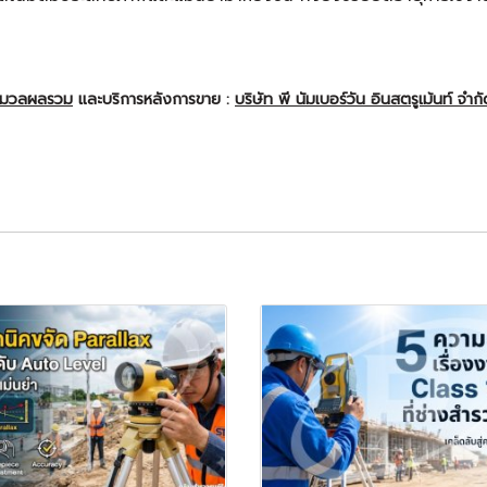
ะมวลผลรวม
และบริการหลังการขาย :
บริษัท พี นัมเบอร์วัน อินสตรูเม้นท์ จำก