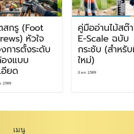
ตสกรู (Foot
คู่มืออ่านไม้สต๊
rews) หัวใจ
E-Scale ฉบับ
งการตั้งระดับ
กระชับ (สำหรับ
้องแบบ
ใหม่)
เอียด
3 ส.ค. 2569
ค. 2569
เมนู