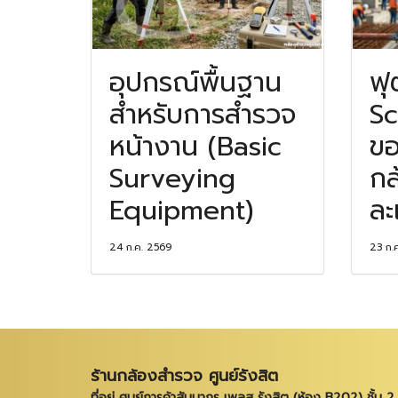
อุปกรณ์พื้นฐาน
ฟุ
สำหรับการสำรวจ
Sc
หน้างาน (Basic
ขอ
Surveying
กล
Equipment)
ละ
24 ก.ค. 2569
23 ก.
ร้านกล้องสำรวจ ศูนย์รังสิต
ที่อยู่ ศูนย์การค้าสัมมากร เพลส รังสิต (ห้อง B202) ชั้น 2