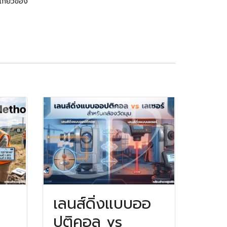
กี่ยวข้อง
เลนส์ดิ่งแบบออ
ปติคอล vs