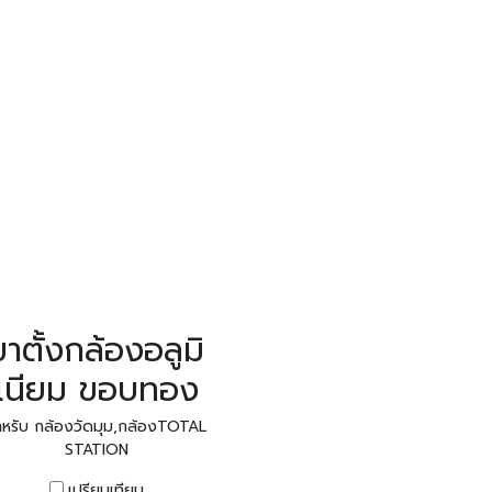
ขาตั้งกล้องอลูมิ
เนียม ขอบทอง
ำหรับ กล้องวัดมุม,กล้องTOTAL
STATION
เปรียบเทียบ