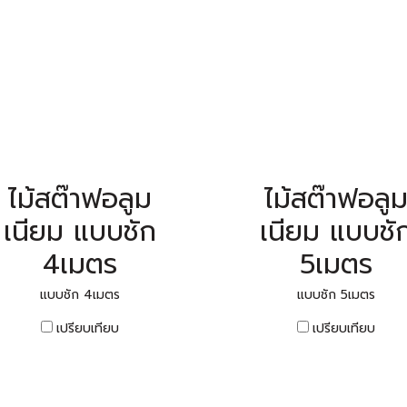
ไม้สต๊าฟอลูม
ไม้สต๊าฟอลู
เนียม แบบชัก
เนียม แบบชั
4เมตร
5เมตร
แบบชัก 4เมตร
แบบชัก 5เมตร
เปรียบเทียบ
เปรียบเทียบ