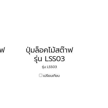
าฟ
ปุ่มล็อคไม้สต๊าฟ
รุ่น LSS03
รุ่น LSS03
เปรียบเทียบ