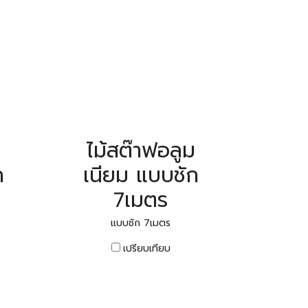
ม
ไม้สต๊าฟอลูม
ก
เนียม แบบชัก
7เมตร
แบบชัก 7เมตร
เปรียบเทียบ