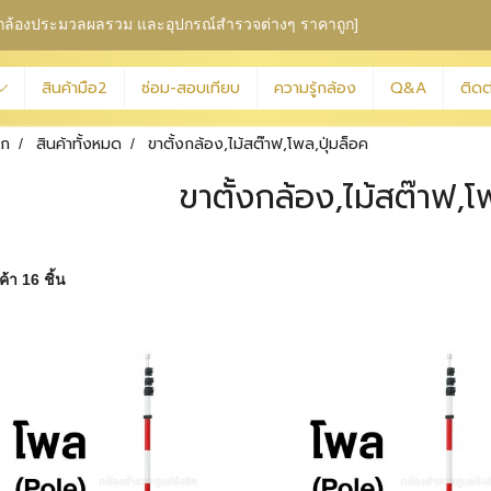
ุม กล้องประมวลผลรวม
และอุปกรณ์สำรวจต่างๆ ราคาถูก]
สินค้ามือ2
ซ่อม-สอบเทียบ
ความรู้กล้อง
Q&A
ติดต
รก
สินค้าทั้งหมด
ขาตั้งกล้อง,ไม้สต๊าฟ,โพล,ปุ่มล็อค
ขาตั้งกล้อง,ไม้สต๊าฟ,โ
้า 16 ชิ้น