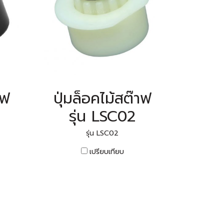
าฟ
ปุ่มล็อคไม้สต๊าฟ
รุ่น LSC02
รุ่น LSC02
เปรียบเทียบ