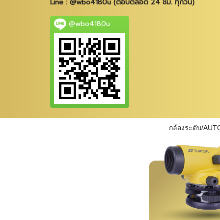
Line : @wbo4180u (ตอบตลอด 24 ชม. ทุกวัน)
@wbo4180u
กล้องระดับ/AUT